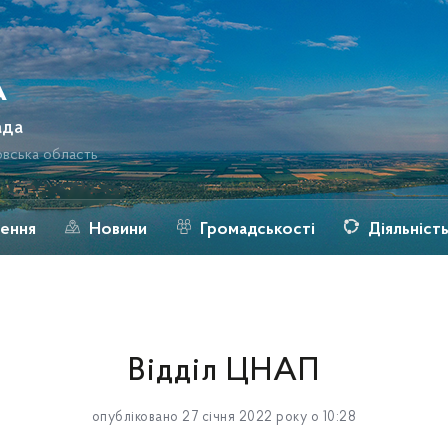
а
ада
овська область
ення
Новини
Громадськості
Діяльніст
Відділ ЦНАП
опубліковано 27 січня 2022 року о 10:28