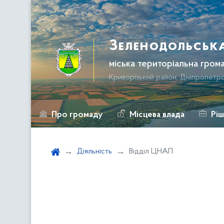
Зеленодольськ
міська територіальна гром
Криворізький район, Дніпропетр
Про громаду
Місцева влада
Ріш
Контакти
Діяльність
Відділ ЦНАП