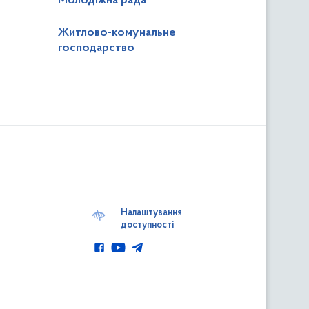
Молодіжна рада
Житлово-комунальне
господарство
а
Налаштування
йні комісії
доступності
ротоколи постійних комісій
 роботи ради
околи
ування депутатів