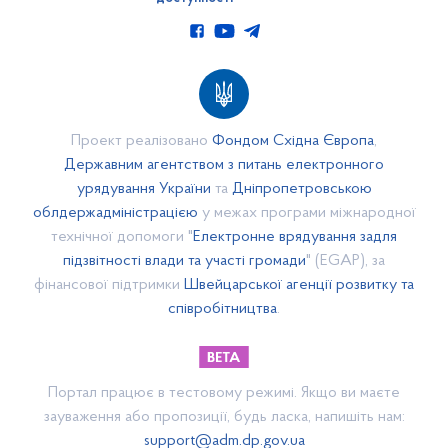
Паспорт спроможної громади
Стратегія розвитку
Бюджет
Бюджет 2022
Бюджет 2021
Проект реалізовано
Фондом Східна Європа
,
Бюджет 2020
Державним агентством з питань електронного
урядування України
та
Дніпропетровською
Бюджет 2019
облдержадміністрацією
у межах програми міжнародної
Нормативні документи
технічної допомоги "
Електронне врядування задля
Бюджет 2023
підзвітності влади та участі громади
" (EGAP), за
Бюджет 2025
фінансової підтримки
Швейцарської агенції розвитку та
співробітництва
.
Бюджет 2024
Бюджет 2026
Закупівлі
Портал працює в тестовому режимі. Якщо ви маєте
Річні плани
зауваження або пропозиції, будь ласка, напишіть нам:
Обгрунтування
support@adm.dp.gov.ua