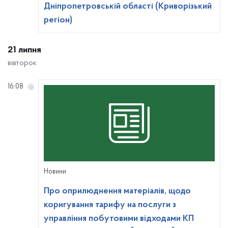
Дніпропетровській області (Криворізький
регіон)
21 липня
вівторок
16:08
Новини
Про оприлюднення матеріалів, щодо
коригування тарифу на послуги з
управління побутовими відходами КП