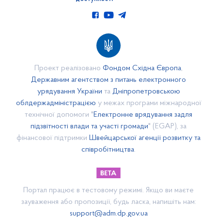
Паспорт спроможної громади
Стратегія розвитку
Бюджет
Бюджет 2022
Бюджет 2021
Проект реалізовано
Фондом Східна Європа
,
Бюджет 2020
Державним агентством з питань електронного
урядування України
та
Дніпропетровською
Бюджет 2019
облдержадміністрацією
у межах програми міжнародної
Нормативні документи
технічної допомоги "
Електронне врядування задля
Бюджет 2023
підзвітності влади та участі громади
" (EGAP), за
Бюджет 2025
фінансової підтримки
Швейцарської агенції розвитку та
співробітництва
.
Бюджет 2024
Бюджет 2026
Закупівлі
Портал працює в тестовому режимі. Якщо ви маєте
Річні плани
зауваження або пропозиції, будь ласка, напишіть нам:
Обгрунтування
support@adm.dp.gov.ua